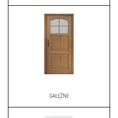
GAŁĘŹNE